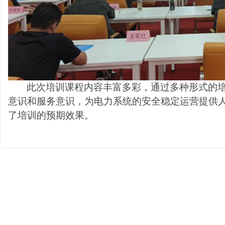
化
此次培训课程内容丰富多彩，
通过多种形式的
意识和服务意识，为电力系统的安全稳定运营提供
了培训的预期效果。
产