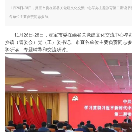
11月26日-28日，灵宝市委在函谷关党建文化交流中心举办主题教育第二期
各单位主要负责同志参加。 ... ...
月
日
日，灵宝市委在函谷关党建文化交流中心举
党建引领高质量发展高峰论坛在灵宝函
11
26
-28
河南省市场监管系统
乡镇（管委会）党（工）委书记、市直各单位主要负责同志参
宝
谷关隆
班在灵
学研读、专题辅导和交流研讨。
鑫